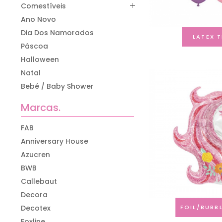
Comestíveis
Ano Novo
Dia Dos Namorados
LATEX 
Páscoa
Halloween
Natal
Bebé / Baby Shower
Marcas.
FAB
Anniversary House
Azucren
BWB
Callebaut
Decora
Decotex
FOIL/BUBB
Foxline