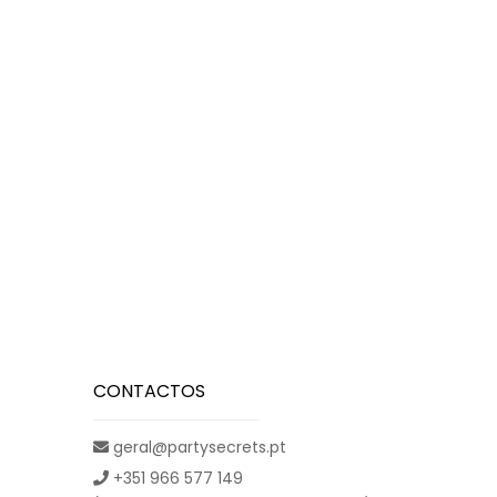
CONTACTOS
e
geral@partysecrets.pt
+351 966 577 149